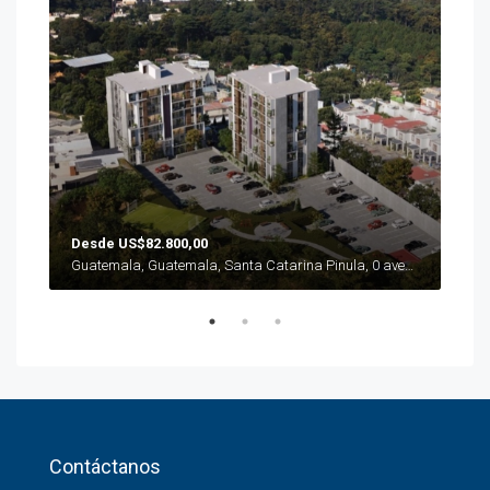
Des
Guat
Guatemala, Guatemala, Zona 15, 6Av. 2-51 Zona 15 Col. Trinidad
Desde US$82.800,00
Guatemala, Guatemala, Santa Catarina Pinula, 0 avenida 3-20 zona 10 Sta Catarina Pinula
Contáctanos