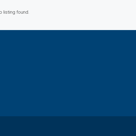
DESTACADO
o listing found.
Desde US$128,000