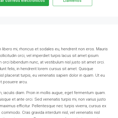
iar correos electrónicos
Llámenos
m libero mi, rhoncus et sodales eu, hendrerit non eros. Mauris
ollicitudin orci, vel imperdiet turpis lacus sit amet ipsum.
 orci bibendum nunc, at vestibulum nisl justo sit amet orci.
nt felis, in hendrerit lorem cursus sit amet. Quisque
isl placerat turpis, eu venenatis sapien dolor in quam. Ut eu
get posuere arcu.
, iaculis diam. Proin in mollis augue, eget fermentum quam.
que et ante orci. Sed venenatis turpis mi, non varius justo
ximus efficitur. Pellentesque nec turpis viverra, cursus ex
nd commodo. Cras gravida interdum nisl, vel venenatis nisl