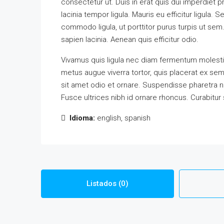
consectetur ut. Duis in erat quis dui imperdiet p
lacinia tempor ligula. Mauris eu efficitur ligul
commodo ligula, ut porttitor purus turpis ut sem
sapien lacinia. Aenean quis efficitur odio.
Vivamus quis ligula nec diam fermentum molestie
metus augue viverra tortor, quis placerat ex se
sit amet odio et ornare. Suspendisse pharetra 
Fusce ultrices nibh id ornare rhoncus. Curabitur
Idioma:
english, spanish
Listados (0)