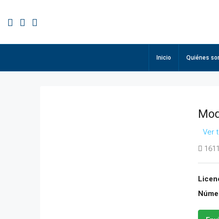
Inicio
Quiénes s
Mod
Ver 
1611
Licenc
Númer