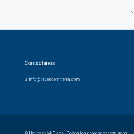
N
Contáctanos
info@llavesdemitierra.com
© Llaves de Mi Tierra - Todos los derechos reservados