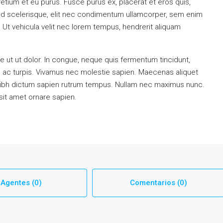
retium et eu purus. Fusce purus ex, placerat et eros quis,
a. Sed scelerisque, elit nec condimentum ullamcorper, sem enim
. Ut vehicula velit nec lorem tempus, hendrerit aliquam
 ut ut dolor. In congue, neque quis fermentum tincidunt,
m ac turpis. Vivamus nec molestie sapien. Maecenas aliquet
nibh dictum sapien rutrum tempus. Nullam nec maximus nunc.
 sit amet ornare sapien.
Agentes (0)
Comentarios (0)