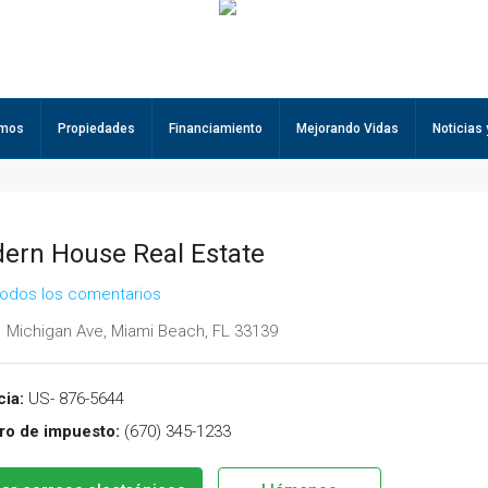
omos
Propiedades
Financiamiento
Mejorando Vidas
Noticias
ern House Real Estate
todos los comentarios
 Michigan Ave, Miami Beach, FL 33139
ia:
US- 876-5644
o de impuesto:
(670) 345-1233