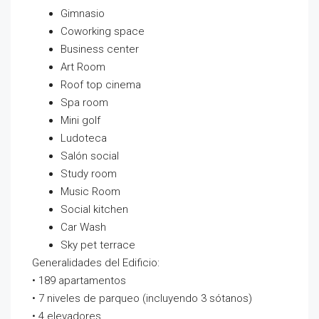
Gimnasio
Coworking space
Business center
Art Room
Roof top cinema
Spa room
Mini golf
Ludoteca
Salón social
Study room
Music Room
Social kitchen
Car Wash
Sky pet terrace
Generalidades del Edificio:
• 189 apartamentos
• 7 niveles de parqueo (incluyendo 3 sótanos)
• 4 elevadores