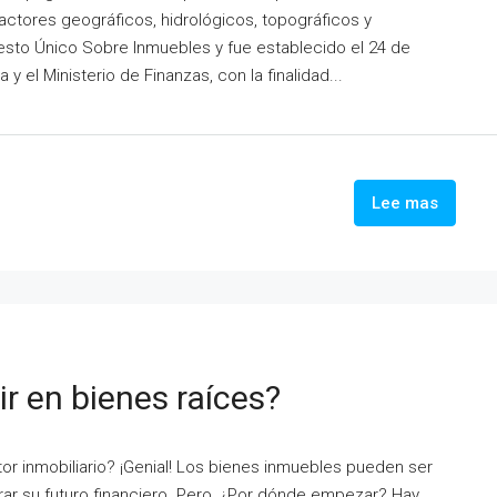
actores geográficos, hidrológicos, topográficos y
uesto Único Sobre Inmuebles y fue establecido el 24 de
 el Ministerio de Finanzas, con la finalidad...
Lee mas
r en bienes raíces?
tor inmobiliario? ¡Genial! Los bienes inmuebles pueden ser
ar su futuro financiero. Pero, ¿Por dónde empezar? Hay