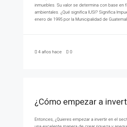
inmuebles. Su valor se determina con base en f
ambientales. ¿Qué significa IUSI? Significa Imp
enero de 1995 por la Municipalidad de Guatemala y
4 años hace
0
¿Cómo empezar a inverti
Entonces, ¿Quieres empezar a invertir en el sec
una excelente manera de crear riqueza y asegur