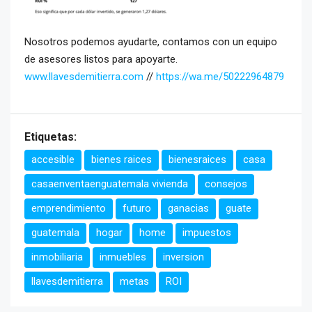
Nosotros podemos ayudarte, contamos con un equipo
de asesores listos para apoyarte.
www.llavesdemitierra.com
//
https://wa.me/50222964879
Etiquetas:
accesible
bienes raices
bienesraices
casa
casaenventaenguatemala vivienda
consejos
emprendimiento
futuro
ganacias
guate
guatemala
hogar
home
impuestos
inmobiliaria
inmuebles
inversion
llavesdemitierra
metas
ROI