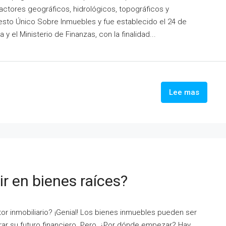
actores geográficos, hidrológicos, topográficos y
uesto Único Sobre Inmuebles y fue establecido el 24 de
 el Ministerio de Finanzas, con la finalidad...
Lee mas
r en bienes raíces?
tor inmobiliario? ¡Genial! Los bienes inmuebles pueden ser
ar su futuro financiero. Pero, ¿Por dónde empezar? Hay