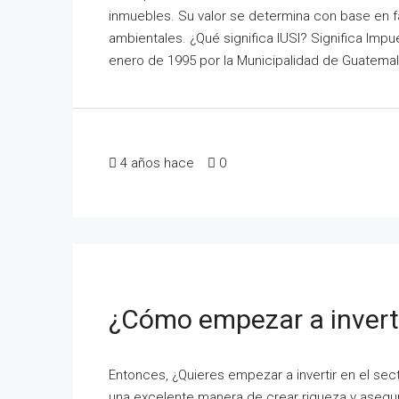
inmuebles. Su valor se determina con base en f
ambientales. ¿Qué significa IUSI? Significa Imp
enero de 1995 por la Municipalidad de Guatemala y
4 años hace
0
¿Cómo empezar a inverti
Entonces, ¿Quieres empezar a invertir en el sec
una excelente manera de crear riqueza y asegur