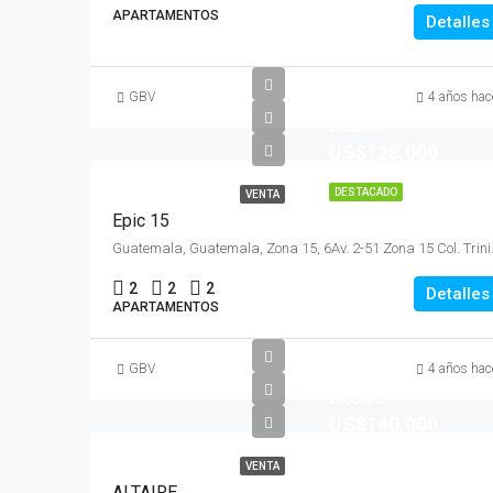
APARTAMENTOS
Detalles
GBV
4 años hac
Desde
US$128,000
DESTACADO
VENTA
Epic 15
Guatemala, Guat
2
2
2
Detalles
APARTAMENTOS
GBV
4 años hac
Desde
US$140,000
VENTA
ALTAIRE