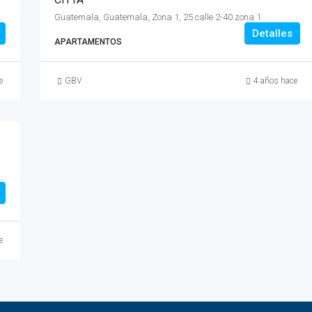
Diagonal 12, 24-55 zona 11
Guatemala, Guatemala, Zona 1, 25 calle 2-40 zona 1
Detalles
APARTAMENTOS
e
GBV
4 años hace
la, Zona 15, 19 avenida 03-02, zona 15, VH1, Guatemala.
e