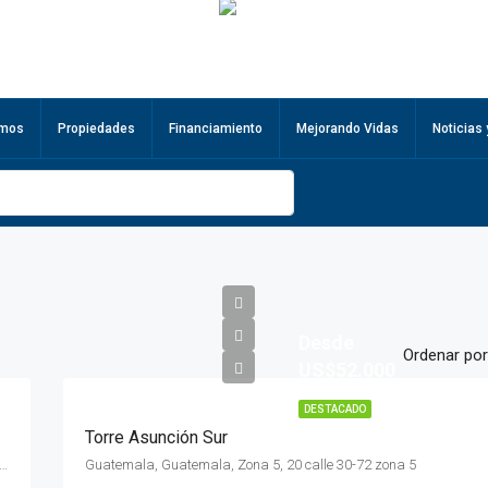
omos
Propiedades
Financiamiento
Mejorando Vidas
Noticias
Desde
Ordenar por
US$52.000
DESTACADO
Torre Asunción Sur
 Guatemala, Santa Catarina Pinula, 0 avenida 3-20 zona 10 Sta Catarina Pinula
Guatemala, Guatemala, Zona 5, 20 calle 30-72 zona 5