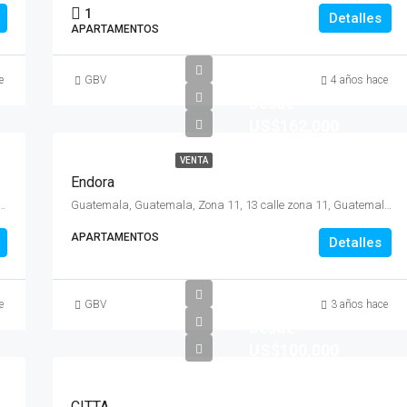
1
Detalles
APARTAMENTOS
e
GBV
4 años hace
Desde
US$162,000
VENTA
Endora
emala, Zona 15, 6Av. 2-51 Zona 15 Col. Trinidad
Guatemala, Guatemala, Zona 11, 13 calle zona 11, Guatemala, Guatemala
APARTAMENTOS
Detalles
e
GBV
3 años hace
Desde
US$100,000
CITTA